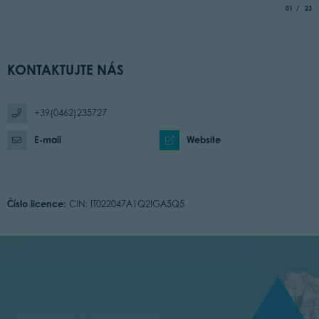
aria.slide_
of
01
23
KONTAKTUJTE NÁS
+39(0462)235727
E-mail
Website
Číslo licence:
CIN: IT022047A1Q2IGA5Q5