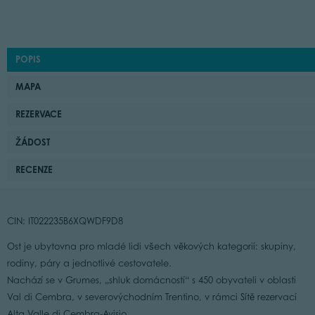
POPIS
MAPA
REZERVACE
ŽÁDOST
RECENZE
CIN: IT022235B6XQWDF9D8
Ost je ubytovna pro mladé lidi všech věkových kategorií: skupiny,
rodiny, páry a jednotlivé cestovatele.
Nachází se v Grumes, „shluk domácností“ s 450 obyvateli v oblasti
Val di Cembra, v severovýchodním Trentino, v rámci Sítě rezervací
Alta Valle di Cembra-Avisio.