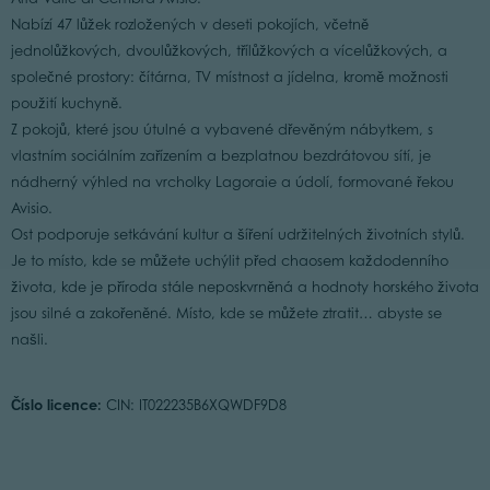
Nabízí 47 lůžek rozložených v deseti pokojích, včetně
jednolůžkových, dvoulůžkových, třílůžkových a vícelůžkových, a
společné prostory: čítárna, TV místnost a jídelna, kromě možnosti
použití kuchyně.
Z pokojů, které jsou útulné a vybavené dřevěným nábytkem, s
vlastním sociálním zařízením a bezplatnou bezdrátovou sítí, je
nádherný výhled na vrcholky Lagoraie a údolí, formované řekou
Avisio.
Ost podporuje setkávání kultur a šíření udržitelných životních stylů.
Je to místo, kde se můžete uchýlit před chaosem každodenního
života, kde je příroda stále neposkvrněná a hodnoty horského života
jsou silné a zakořeněné. Místo, kde se můžete ztratit… abyste se
našli.
Číslo licence:
CIN: IT022235B6XQWDF9D8