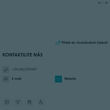
aria.slide_
of
01
37
Přidat do vícenásobné žádosti
KONTAKTUJTE NÁS
+39(340)2539499
E-mail
Website