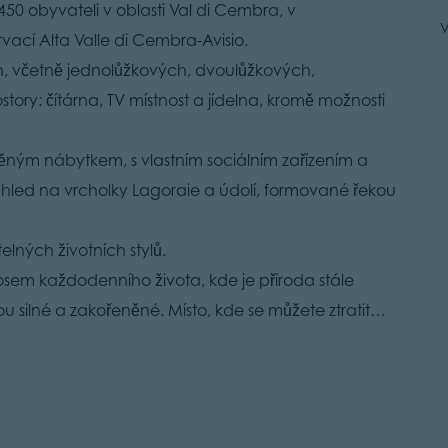
50 obyvateli v oblasti Val di Cembra, v
V
vací Alta Valle di Cembra-Avisio.
ch, včetně jednolůžkových, dvoulůžkových,
tory: čítárna, TV místnost a jídelna, kromě možnosti
věným nábytkem, s vlastním sociálním zařízením a
ýhled na vrcholky Lagoraie a údolí, formované řekou
elných životních stylů.
osem každodenního života, kde je příroda stále
 silné a zakořeněné. Místo, kde se můžete ztratit…