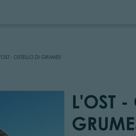
L'OST - OSTELLO DI GRUMES
L'OST -
GRUME