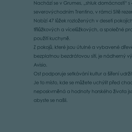
Nachází se v Grumes, „shluk domácností“ s 4
severovýchodním Trentino, v rámci Sítě rezer
Nabízí 47 lůžek rozložených v deseti pokojí
třílůžkových a vícelůžkových, a společné pros
použití kuchyně.
Z pokojů, které jsou útulné a vybavené dře
bezplatnou bezdrátovou sítí, je nádherný v
Avisio.
Ost podporuje setkávání kultur a šíření udržit
Je to místo, kde se můžete uchýlit před cha
neposkvrněná a hodnoty horského života jsou
abyste se našli.