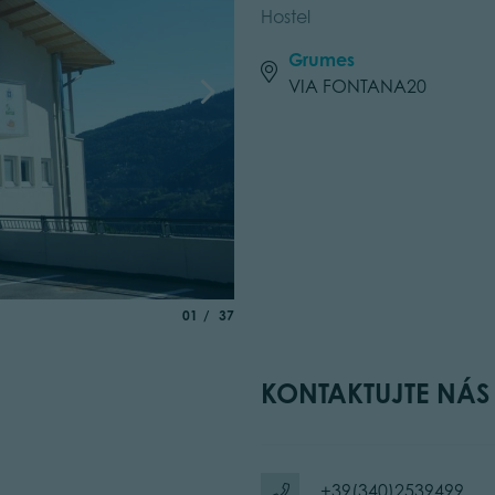
Hostel
Grumes
VIA FONTANA20
aria.slide_indicator.prefix
of
01
37
KONTAKTUJTE NÁS
+39(340)2539499