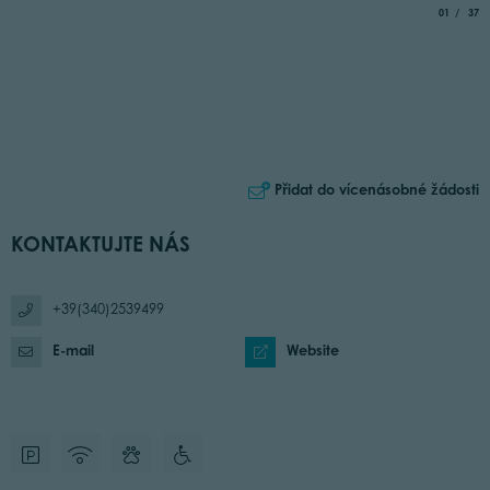
aria.slide_
of
01
37
Přidat do vícenásobné žádosti
KONTAKTUJTE NÁS
+39(340)2539499
E-mail
Website