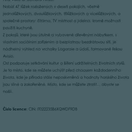
Nabízí 47 lůžek rozložených v deseti pokojích, včetně
jednolůžkových, dvoulůžkových, třílůžkových a vícelůžkových, a
společné prostory: čítárna, TV místnost a jídelna, kromě možnosti
použití kuchyně.
Z pokojů, které jsou útulné a vybavené dřevěným nábytkem, s
vlastním sociálním zařízením a bezplatnou bezdrátovou sítí, je
nádherný výhled na vrcholky Lagoraie a údolí, formované řekou
Avisio.
Ost podporuje setkávání kultur a šíření udržitelných životních stylů.
Je to místo, kde se můžete uchýlit před chaosem každodenního
života, kde je příroda stále neposkvrněná a hodnoty horského života
jsou silné a zakořeněné. Místo, kde se můžete ztratit… abyste se
našli.
Číslo licence:
CIN: IT022235B6XQWDF9D8