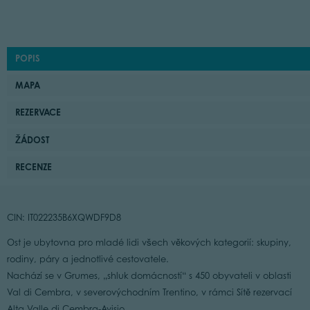
POPIS
MAPA
REZERVACE
ŽÁDOST
RECENZE
CIN: IT022235B6XQWDF9D8
Ost je ubytovna pro mladé lidi všech věkových kategorií: skupiny,
rodiny, páry a jednotlivé cestovatele.
Nachází se v Grumes, „shluk domácností“ s 450 obyvateli v oblasti
Val di Cembra, v severovýchodním Trentino, v rámci Sítě rezervací
Alta Valle di Cembra-Avisio.