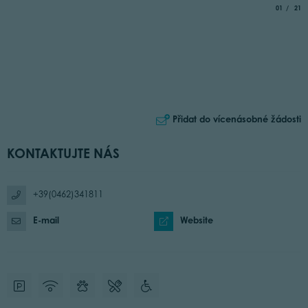
aria.slide_
of
01
21
Přidat do vícenásobné žádosti
KONTAKTUJTE NÁS
+39(0462)341811
E-mail
Website