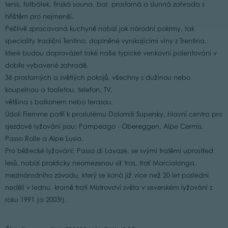
tenis, fotbálek, finská sauna, bar, prostorná a slunná zahrada s
hřištěm pro nejmenší.
Pečlivě zpracovaná kuchyně nabízí jak národní pokrmy, tak
speciality tradiční Tentino, doplněné vynikajícími víny z Trentina,
které budou doprovázet také naše typické venkovní polentování v
dobře vybavené zahradě.
36 prostorných a světlých pokojů, všechny s dužinou nebo
koupelnou a toaletou, telefon, TV,
většina s balkonem nebo terasou.
Údolí Fiemme patří k proslulému Dolomiti Supersky, hlavní centra pro
sjezdové lyžování jsou: Pampeago - Obereggen, Alpe Cermis,
Passo Rolle a Alpe Lusia.
Pro běžecké lyžování: Passo di Lavazè, se svými tratěmi uprostřed
lesů, nabízí prakticky neomezenou síť tras, trať Marcialonga,
mezinárodního závodu, který se koná již více než 20 let poslední
neděli v lednu, kromě tratí Mistrovství světa v severském lyžování z
roku 1991 (a 2003!).