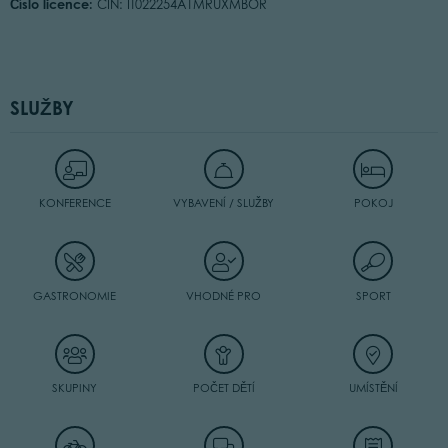
Číslo licence:
CIN: IT022254A1MRUXMBOR
SLUŽBY
KONFERENCE
VYBAVENÍ / SLUŽBY
POKOJ
GASTRONOMIE
VHODNÉ PRO
SPORT
SKUPINY
POČET DĚTÍ
UMÍSTĚNÍ