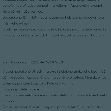
ponoření do přírody s pohodlím a kulturními/sportovními akcemi,
které oživují naše vesnice.
Doporučeno těm, kteří hledají pauzu od hektického pracovního a
městského rytmu,
prostorné prostory pro vás a vaše děti, kde znovu najdete kontakt s
přírodou, aniž byste se vzdali malých radostí každodenního života.
Identifikační kód: IT022254A1MRUXMBOR
V srdci nedotčené přírody, na okraji stoletého smrkového lesa, náš
dům je součástí upraveného a malebného prostředí. Mezi skupinou
Latemar, pohořím Lagorai a Pale di S.Martino.
Prázdniny v létě i v zimě.
Přímo z hotelu nekonečné možnosti výletů i na horských kolech nebo
na koni.
Široké prostory k dispozici: obývací pokoj, satelitní TV, herna, stolní