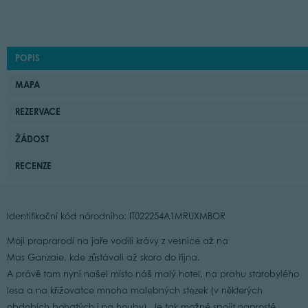
POPIS
MAPA
REZERVACE
ŽÁDOST
RECENZE
Identifikační kód národního: IT022254A1MRUXMBOR
Moji praprarodi na jaře vodili krávy z vesnice až na
Mas Ganzaie, kde zůstávali až skoro do října.
A právě tam nyní našel místo náš malý hotel, na prahu starobylého
lesa a na křižovatce mnoha malebných stezek (v některých
obdobích bohatých i na houby). Je tak možné spojit naprosté