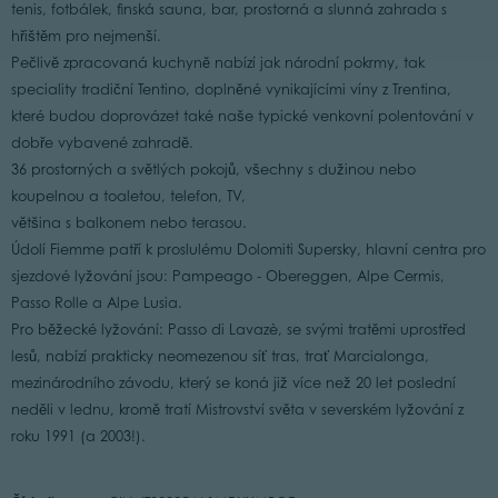
tenis, fotbálek, finská sauna, bar, prostorná a slunná zahrada s
hřištěm pro nejmenší.
Pečlivě zpracovaná kuchyně nabízí jak národní pokrmy, tak
speciality tradiční Tentino, doplněné vynikajícími víny z Trentina,
které budou doprovázet také naše typické venkovní polentování v
dobře vybavené zahradě.
36 prostorných a světlých pokojů, všechny s dužinou nebo
koupelnou a toaletou, telefon, TV,
většina s balkonem nebo terasou.
Údolí Fiemme patří k proslulému Dolomiti Supersky, hlavní centra pro
sjezdové lyžování jsou: Pampeago - Obereggen, Alpe Cermis,
Passo Rolle a Alpe Lusia.
Pro běžecké lyžování: Passo di Lavazè, se svými tratěmi uprostřed
lesů, nabízí prakticky neomezenou síť tras, trať Marcialonga,
mezinárodního závodu, který se koná již více než 20 let poslední
neděli v lednu, kromě tratí Mistrovství světa v severském lyžování z
roku 1991 (a 2003!).