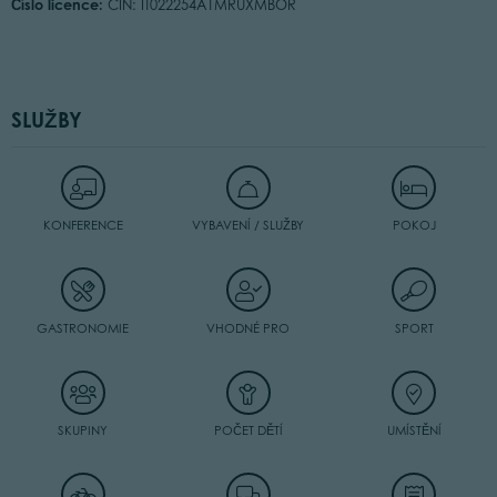
Číslo licence:
CIN: IT022254A1MRUXMBOR
SLUŽBY
KONFERENCE
VYBAVENÍ / SLUŽBY
POKOJ
GASTRONOMIE
VHODNÉ PRO
SPORT
SKUPINY
POČET DĚTÍ
UMÍSTĚNÍ