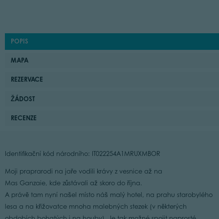
POPIS
MAPA
REZERVACE
ŽÁDOST
RECENZE
Identifikační kód národního: IT022254A1MRUXMBOR
Moji praprarodi na jaře vodili krávy z vesnice až na
Mas Ganzaie, kde zůstávali až skoro do října.
A právě tam nyní našel místo náš malý hotel, na prahu starobylého
lesa a na křižovatce mnoha malebných stezek (v některých
obdobích bohatých i na houby). Je tak možné spojit naprosté