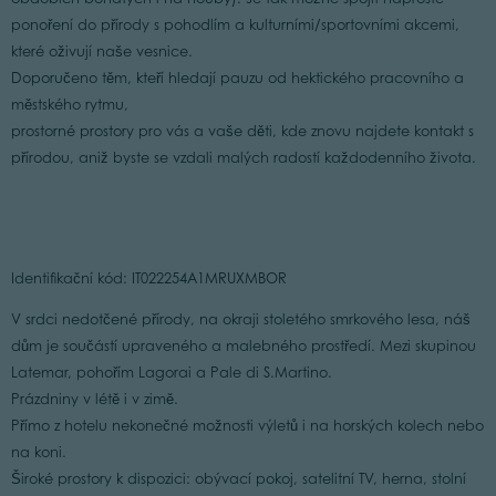
ponoření do přírody s pohodlím a kulturními/sportovními akcemi,
které oživují naše vesnice.
Doporučeno těm, kteří hledají pauzu od hektického pracovního a
městského rytmu,
prostorné prostory pro vás a vaše děti, kde znovu najdete kontakt s
přírodou, aniž byste se vzdali malých radostí každodenního života.
Identifikační kód: IT022254A1MRUXMBOR
V srdci nedotčené přírody, na okraji stoletého smrkového lesa, náš
dům je součástí upraveného a malebného prostředí. Mezi skupinou
Latemar, pohořím Lagorai a Pale di S.Martino.
Prázdniny v létě i v zimě.
Přímo z hotelu nekonečné možnosti výletů i na horských kolech nebo
na koni.
Široké prostory k dispozici: obývací pokoj, satelitní TV, herna, stolní