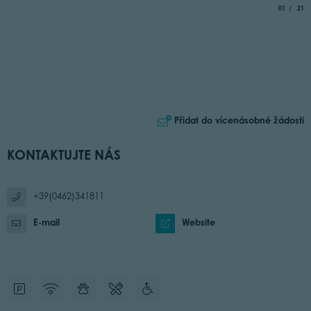
aria.slide_
of
01
21
Přidat do vícenásobné žádosti
KONTAKTUJTE NÁS
+39(0462)341811
E-mail
Website