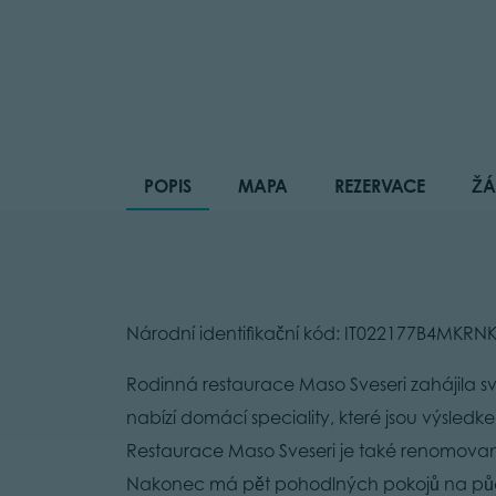
POPIS
MAPA
REZERVACE
ŽÁ
Národní identifikační kód: IT022177B4MKR
Rodinná restaurace Maso Sveseri zahájila sv
nabízí domácí speciality, které jsou výsled
Restaurace Maso Sveseri je také renomovaná 
Nakonec má pět pohodlných pokojů na pů