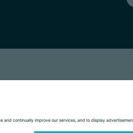
T: 01901280220
COOKIES
IMPRINT
PRIVACY
ORGANIZZAZIONE