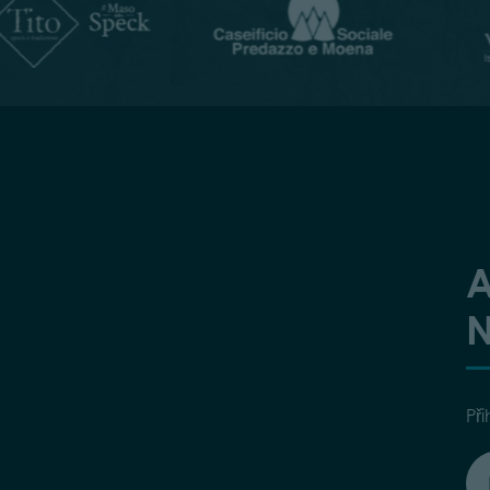
A
N
Při