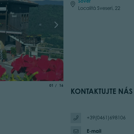
Sover
Località Sveseri, 22
aria.slide_indicator.prefix
of
01
16
KONTAKTUJTE NÁS
+39(0461)698106
E-mail