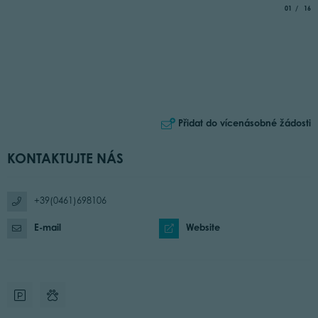
aria.slide_
of
01
16
Přidat do vícenásobné žádosti
KONTAKTUJTE NÁS
+39(0461)698106
E-mail
Website