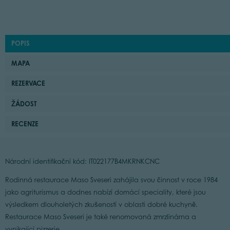
POPIS
MAPA
REZERVACE
ŽÁDOST
RECENZE
Národní identifikační kód: IT022177B4MKRNKCNC
Rodinná restaurace Maso Sveseri zahájila svou činnost v roce 1984
jako agriturismus a dodnes nabízí domácí speciality, které jsou
výsledkem dlouholetých zkušeností v oblasti dobré kuchyně.
Restaurace Maso Sveseri je také renomovaná zmrzlinárna a
vynikající pizzerie.