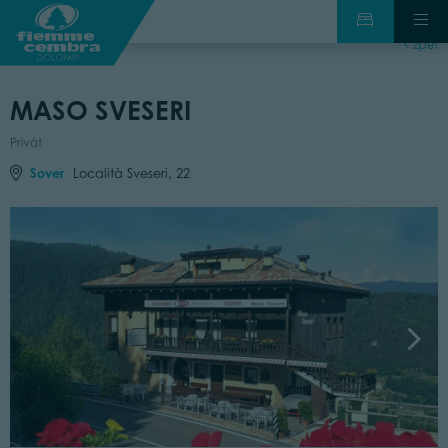
zpět
MASO SVESERI
Privát
Sover
Località Sveseri, 22