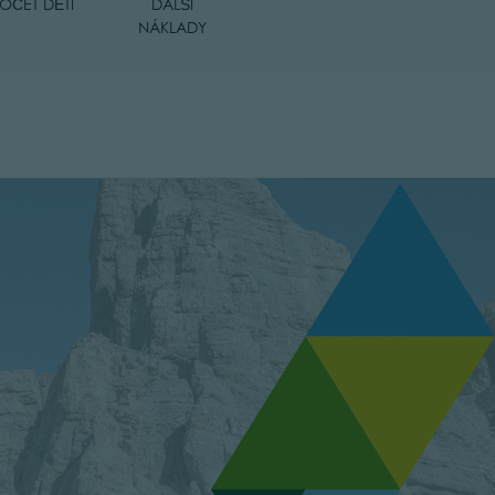
OČET DĚTÍ
DALŠÍ
NÁKLADY