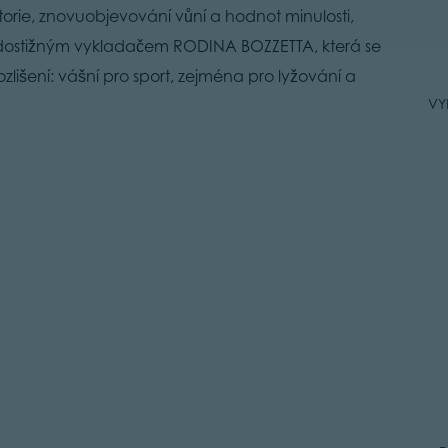
torie, znovuobjevování vůní a hodnot minulosti,
 nedostižným vykladačem RODINA BOZZETTA, která se
išení: vášní pro sport, zejména pro lyžování a
VY