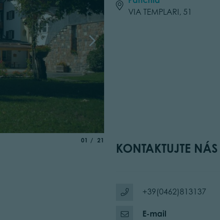
VIA TEMPLARI, 51
aria.slide_indicator.prefix
of
01
21
KONTAKTUJTE NÁS
+39(0462)813137
E-mail