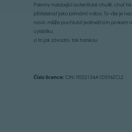
Pokrmy nabízející autentické chutě, chuť his
přátelskost jako primární volba. To vše je
navíc může pochlubit jedinečným prvkem rozl
cyklistiku,
a to jak závodní, tak horskou.
Číslo licence:
CIN: IT022134A1D5Y6ZCLZ