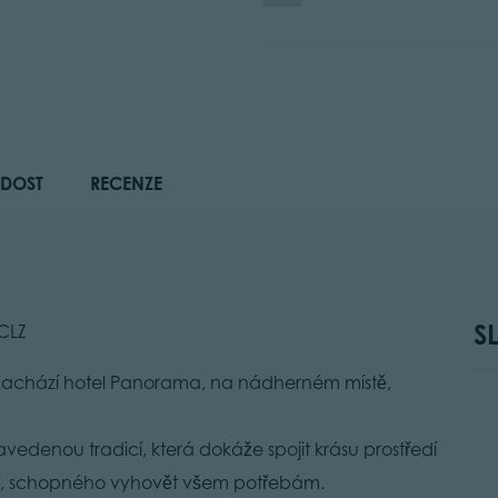
DOST
RECENZE
S
ZCLZ
e nachází hotel Panorama, na nádherném místě,
vedenou tradicí, která dokáže spojit krásu prostředí
ení, schopného vyhovět všem potřebám.