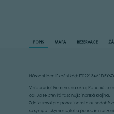
POPIS
MAPA
REZERVACE
ŽÁ
Národní identifikační kód: IT022134A1D5Y6
V srdci údolí Fiemme, na okraji Panchià, s
odkud se otevírá fascinující horská krajina.
Zde je smysl pro pohostinnost dlouhodobě za
se sympatickými majiteli a pohodlím zaříz