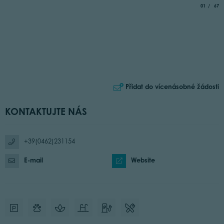
aria.slide_
of
01
67
Přidat do vícenásobné žádosti
KONTAKTUJTE NÁS
+39(0462)231154
E-mail
Website