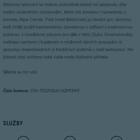
Milovníci lyžování se mohou pohodlně dostat na sjezdovky díky
našim soukromým autobusům, které vás zavezou i vyzvednou u
lanovky Alpe Cermis. Park Hotel Bellacosta je ideální pro všechny,
kteří chtějí prožít bezstarostnou dovolenou v zařízení s podmanivou
polohou, s množstvím zábavy pro děti v Mini Clubu Gnomolandia,
wellness centrem s bazénem a možností různých procedur, a
spoustou mezinárodních a tradičních pokrmů v naší restauraci. Na
žádost rádi uvítáme také vaše malé čtyřnohé přátele.
Těšíme se na vás!
Číslo licence:
CIN: IT022050A1UQFI93W5
SLUŽBY