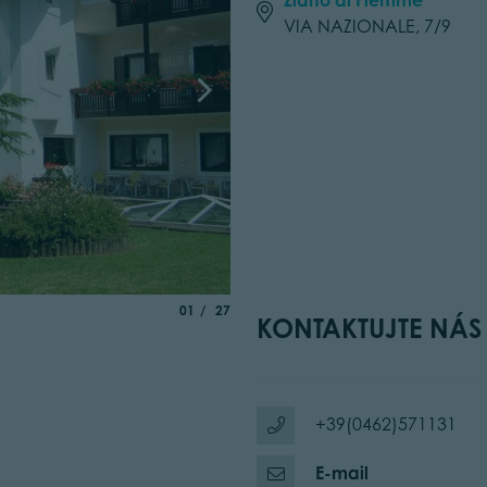
VIA NAZIONALE, 7/9
aria.slide_indicator.prefix
of
01
27
KONTAKTUJTE NÁS
+39(0462)571131
E-mail