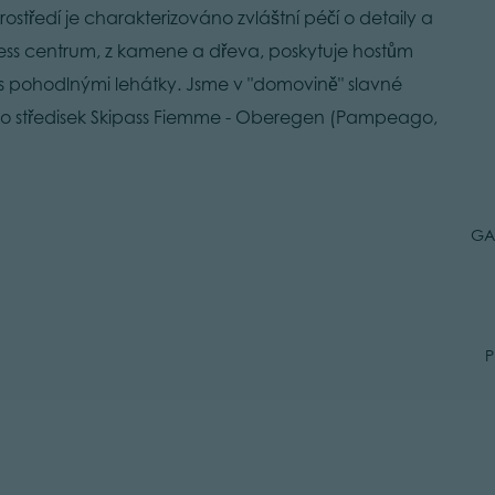
ostředí je charakterizováno zvláštní péčí o detaily a
ess centrum, z kamene a dřeva, poskytuje hostům
u s pohodlnými lehátky. Jsme v "domovině" slavné
do středisek Skipass Fiemme - Oberegen (Pampeago,
GA