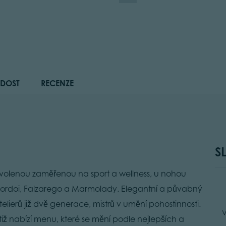
DOST
RECENZE
S
 dovolenou zaměřenou na sport a wellness, u nohou
 Pordoi, Falzarego a Marmolady. Elegantní a půvabný
lierů již dvě generace, mistrů v umění pohostinnosti.
V
otiž nabízí menu, které se mění podle nejlepších a