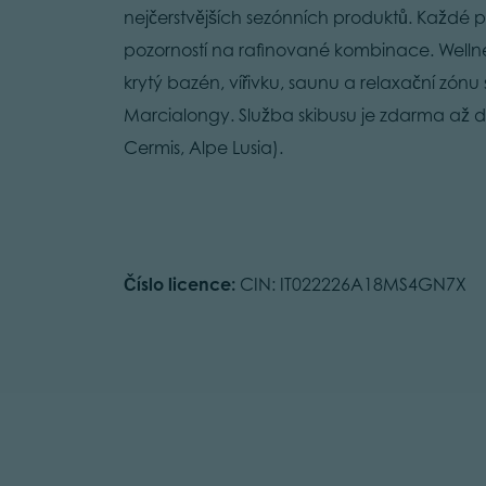
nejčerstvějších sezónních produktů. Každé pr
pozorností na rafinované kombinace. Welln
krytý bazén, vířivku, saunu a relaxační zón
Marcialongy. Služba skibusu je zdarma až 
Cermis, Alpe Lusia).
Číslo licence:
CIN: IT022226A18MS4GN7X