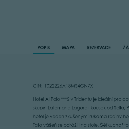
POPIS
MAPA
REZERVACE
ŽÁ
CIN: IT022226A18MS4GN7X
Hotel Al Polo ***S v Tridentu je ideální pro
skupin Latemar a Lagorai, kousek od Sella,
hotel je veden zkušenými rukama rodiny hote
Tato vášeň se odráží i na stole. Šéfkuchař t