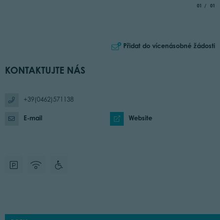
aria.slide_
of
01
01
Přidat do vícenásobné žádosti
KONTAKTUJTE NÁS
+39(0462)571138
E-mail
Website