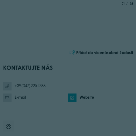
aria.slide_
of
01
02
Přidat do vícenásobné žádosti
KONTAKTUJTE NÁS
+39(347)2251788
E-mail
Website