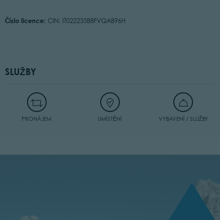
Číslo licence:
CIN: IT022235B8FVQAB96H
SLUŽBY
PRONÁJEM
UMÍSTĚNÍ
VYBAVENÍ / SLUŽBY