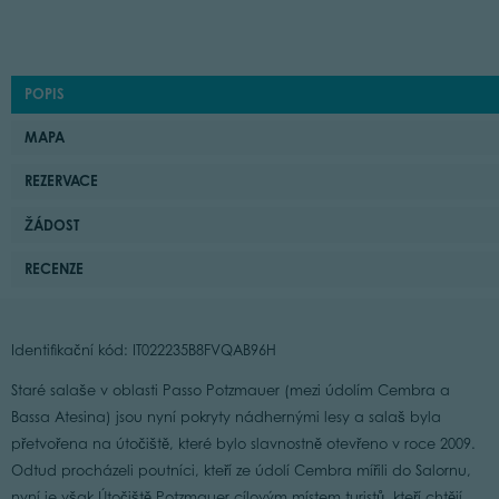
POPIS
MAPA
REZERVACE
ŽÁDOST
RECENZE
Identifikační kód: IT022235B8FVQAB96H
Staré salaše v oblasti Passo Potzmauer (mezi údolím Cembra a
Bassa Atesina) jsou nyní pokryty nádhernými lesy a salaš byla
přetvořena na útočiště, které bylo slavnostně otevřeno v roce 2009.
Odtud procházeli poutníci, kteří ze údolí Cembra mířili do Salornu,
nyní je však Útočiště Potzmauer cílovým místem turistů, kteří chtějí