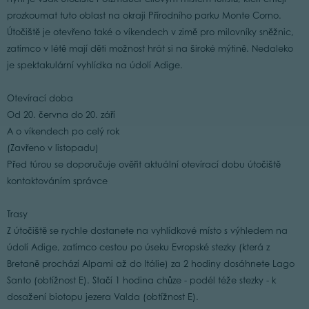
prozkoumat tuto oblast na okraji Přírodního parku Monte Corno.
Útočiště je otevřeno také o víkendech v zimě pro milovníky sněžnic,
zatímco v létě mají děti možnost hrát si na široké mýtině. Nedaleko
je spektakulární vyhlídka na údolí Adige.
Otevírací doba
Od 20. června do 20. září
A o víkendech po celý rok
(Zavřeno v listopadu)
Před túrou se doporučuje ověřit aktuální otevírací dobu útočiště
kontaktováním správce
Trasy
Z útočiště se rychle dostanete na vyhlídkové místo s výhledem na
údolí Adige, zatímco cestou po úseku Evropské stezky (která z
Bretaně prochází Alpami až do Itálie) za 2 hodiny dosáhnete Lago
Santo (obtížnost E). Stačí 1 hodina chůze - podél téže stezky - k
dosažení biotopu jezera Valda (obtížnost E).