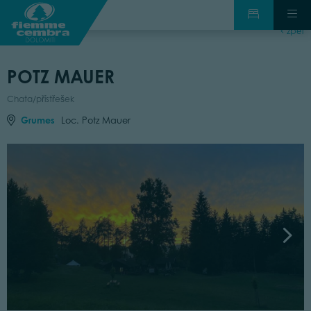
zpět
POTZ MAUER
Chata/přístřešek
Grumes
Loc. Potz Mauer