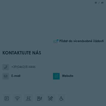
aria.slide_
of
01
41
Přidat do vícenásobné žádosti
KONTAKTUJTE NÁS
+39(0462)814446
E-mail
Website