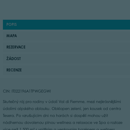
POPIS
MAPA
REZERVACE
ŽÁDOST
RECENZE
CIN: IT022196A1TPWGEGWI
Skutečný ráj pro rodiny v údolí Val di Fiemme, mezi nejkrásnějšími
údolími alpského oblouku. Obklopen zelení, jen kousek od centra
Tesera. Po vzrušujícím dni na horách si dospělí mohou užít
nádhernou dovolenou plnou wellness a relaxace ve Spa o rozloze
více než 1 500 m² s vnitřním a venkovním bazénem a wellness