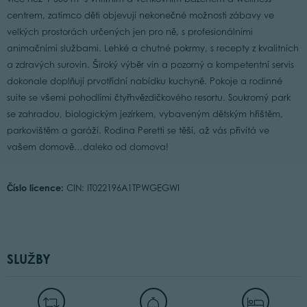
centrem, zatímco děti objevují nekonečné možnosti zábavy ve
velkých prostorách určených jen pro ně, s profesionálními
animačními službami. Lehké a chutné pokrmy, s recepty z kvalitních
a zdravých surovin. Široký výběr vín a pozorný a kompetentní servis
dokonale doplňují prvotřídní nabídku kuchyně. Pokoje a rodinné
suite se všemi pohodlími čtyřhvězdičkového resortu. Soukromý park
se zahradou, biologickým jezírkem, vybaveným dětským hřištěm,
parkovištěm a garáží. Rodina Peretti se těší, až vás přivítá ve
vašem domově…daleko od domova!
Číslo licence:
CIN: IT022196A1TPWGEGWI
SLUŽBY