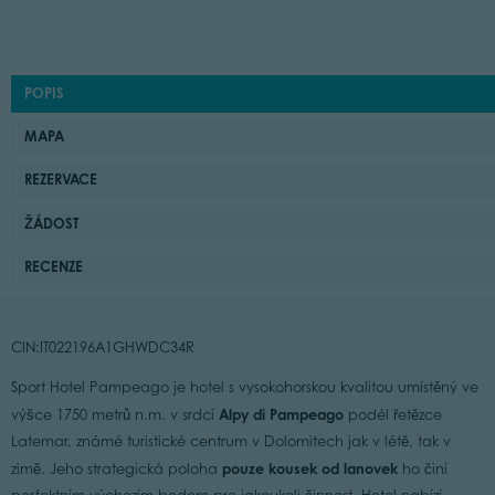
POPIS
MAPA
REZERVACE
ŽÁDOST
RECENZE
CIN:IT022196A1GHWDC34R
Sport Hotel Pampeago je hotel s vysokohorskou kvalitou umístěný ve
Alpy di Pampeago
výšce 1750 metrů n.m. v srdci
podél řetězce
Latemar, známé turistické centrum v Dolomitech jak v létě, tak v
pouze kousek od lanovek
zimě. Jeho strategická poloha
ho činí