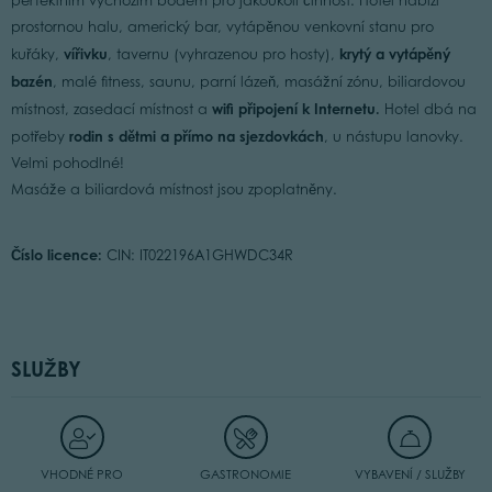
perfektním výchozím bodem pro jakoukoli činnost. Hotel nabízí
prostornou halu, americký bar, vytápěnou venkovní stanu pro
vířivku
krytý a vytápěný
kuřáky,
, tavernu (vyhrazenou pro hosty),
bazén
, malé fitness, saunu, parní lázeň, masážní zónu, biliardovou
wifi připojení k Internetu.
místnost, zasedací místnost a
Hotel dbá na
rodin s dětmi a
přímo na sjezdovkách
potřeby
, u nástupu lanovky.
Velmi pohodlné!
Masáže a biliardová místnost jsou zpoplatněny.
Číslo licence:
CIN: IT022196A1GHWDC34R
SLUŽBY
VHODNÉ PRO
GASTRONOMIE
VYBAVENÍ / SLUŽBY