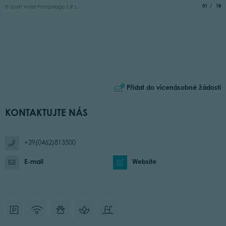
aria.slide_
of
01
18
© Sport Hotel Pampeago S.R.L.
©
Přidat do vícenásobné žádosti
KONTAKTUJTE NÁS
+39(0462)813500
E-mail
Website