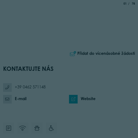
aria.slide_
of
01
78
Přidat do vícenásobné žádosti
KONTAKTUJTE NÁS
+39 0462 571148
E-mail
Website