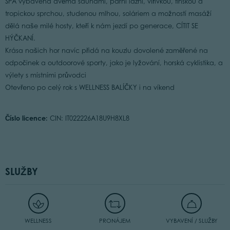
SPA vybavená dvěma saunami, parní lázní, vířivkou, finskou a
tropickou sprchou, studenou mlhou, soláriem a možností masáží
dělá naše milé hosty, kteří k nám jezdí po generace, CÍTIT SE
HÝČKANÍ.
Krása našich hor navíc přidá na kouzlu dovolené zaměřené na
odpočinek a outdoorové sporty, jako je lyžování, horská cyklistika, a
výlety s místními průvodci
Otevřeno po celý rok s WELLNESS BALÍČKY i na víkend
Číslo licence:
CIN: IT022226A18U9H8XL8
SLUŽBY
WELLNESS
PRONÁJEM
VYBAVENÍ / SLUŽBY