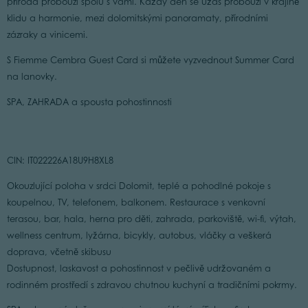
příroda probouzí spolu s vámi. Každý den se úžas probouzí v krajině
klidu a harmonie, mezi dolomitskými panoramaty, přírodními
zázraky a vinicemi.
S Fiemme Cembra Guest Card si můžete vyzvednout Summer Card
na lanovky.
SPA, ZAHRADA a spousta pohostinnosti
CIN: IT022226A18U9H8XL8
Okouzlující poloha v srdci Dolomit, teplé a pohodlné pokoje s
koupelnou, TV, telefonem, balkonem. Restaurace s venkovní
terasou, bar, hala, herna pro děti, zahrada, parkoviště, wi-fi, výtah,
wellness centrum, lyžárna, bicykly, autobus, vláčky a veškerá
doprava, včetně skibusu
Dostupnost, laskavost a pohostinnost v pečlivě udržovaném a
rodinném prostředí s zdravou chutnou kuchyní a tradičními pokrmy.