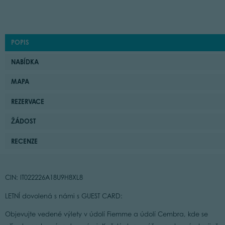
POPIS
NABÍDKA
MAPA
REZERVACE
ŽÁDOST
RECENZE
CIN: IT022226A18U9H8XL8
LETNÍ dovolená s námi s GUEST CARD:
Objevujte vedené výlety v údolí Fiemme a údolí Cembra, kde se