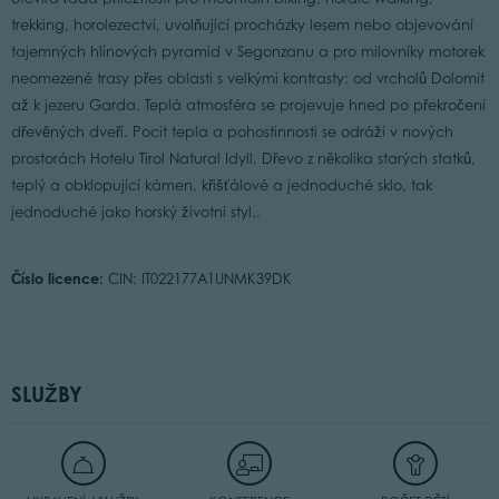
trekking, horolezectví, uvolňující procházky lesem nebo objevování
tajemných hlínových pyramid v Segonzanu a pro milovníky motorek
neomezené trasy přes oblasti s velkými kontrasty: od vrcholů Dolomit
až k jezeru Garda. Teplá atmosféra se projevuje hned po překročení
dřevěných dveří. Pocit tepla a pohostinnosti se odráží v nových
prostorách Hotelu Tirol Natural Idyll. Dřevo z několika starých statků,
teplý a obklopující kámen, křišťálové a jednoduché sklo, tak
jednoduché jako horský životní styl..
Číslo licence:
CIN: IT022177A1UNMK39DK
SLUŽBY