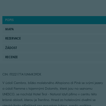
POPIS
MAPA
REZERVACE
ŽÁDOST
RECENZE
CIN: IT022177A1UNMK39DK
V údolí Cembra, blízko malebného Altopiano di Pinè se svými jezery
a údolí Fiemme s tajemnými Dolomity, které jsou na seznamu
UNESCO, se nachází Hotel Tirol - Natural Idyll přímo v centru této
krásné oblasti, kterou je Trentino. Hned za hotelovými dveřmi se
otevírá řada příležitostí pro mountain biking, nordic walking,