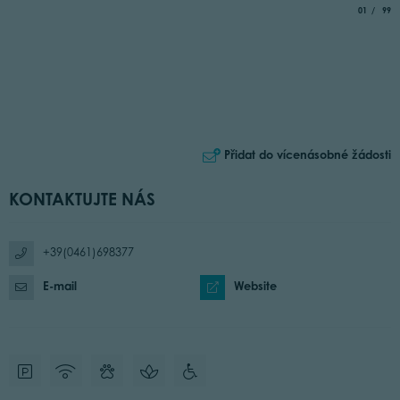
aria.slide_
of
01
99
Přidat do vícenásobné žádosti
KONTAKTUJTE NÁS
+39(0461)698377
E-mail
Website