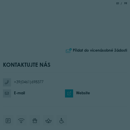
aria.slide_
of
01
99
Přidat do vícenásobné žádosti
KONTAKTUJTE NÁS
+39(0461)698377
E-mail
Website