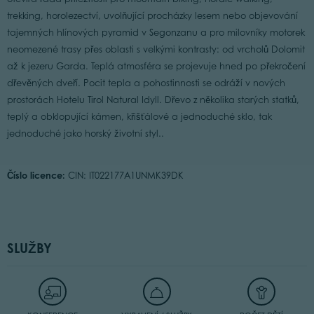
trekking, horolezectví, uvolňující procházky lesem nebo objevování
tajemných hlínových pyramid v Segonzanu a pro milovníky motorek
neomezené trasy přes oblasti s velkými kontrasty: od vrcholů Dolomit
až k jezeru Garda. Teplá atmosféra se projevuje hned po překročení
dřevěných dveří. Pocit tepla a pohostinnosti se odráží v nových
prostorách Hotelu Tirol Natural Idyll. Dřevo z několika starých statků,
teplý a obklopující kámen, křišťálové a jednoduché sklo, tak
jednoduché jako horský životní styl..
Číslo licence:
CIN: IT022177A1UNMK39DK
SLUŽBY