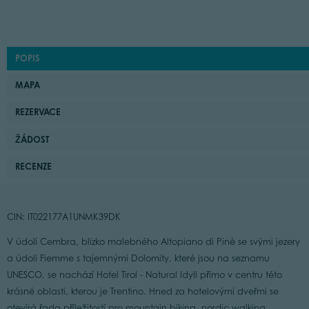
POPIS
MAPA
REZERVACE
ŽÁDOST
RECENZE
CIN: IT022177A1UNMK39DK
V údolí Cembra, blízko malebného Altopiano di Pinè se svými jezery
a údolí Fiemme s tajemnými Dolomity, které jsou na seznamu
UNESCO, se nachází Hotel Tirol - Natural Idyll přímo v centru této
krásné oblasti, kterou je Trentino. Hned za hotelovými dveřmi se
otevírá řada příležitostí pro mountain biking, nordic walking,