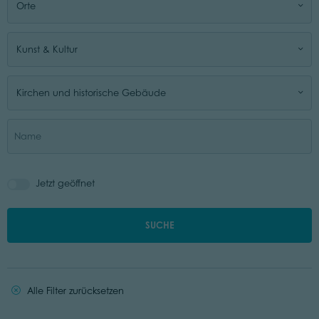
Orte
Kunst & Kultur
Kirchen und historische Gebäude
Jetzt geöffnet
SUCHE
Alle Filter zurücksetzen