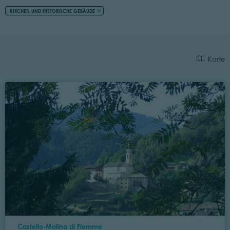
KIRCHEN UND HISTORISCHE GEBÄUDE
Karte
Ort
Castello-Molina di Fiemme