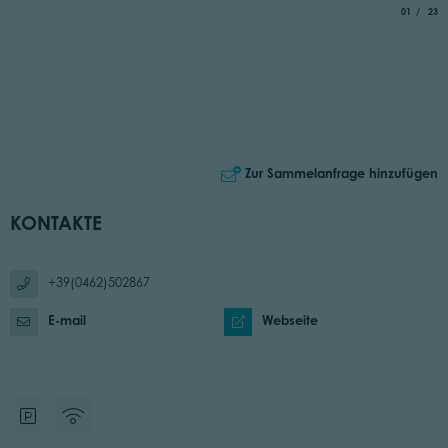
aria.slide_
von
01
23
Zur Sammelanfrage hinzufügen
KONTAKTE
+39(0462)502867
E-mail
Webseite