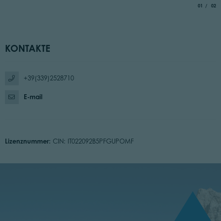
aria.slide_
von
01
02
KONTAKTE
+39(339)2528710
E-mail
Lizenznummer:
CIN: IT022092B5PFGUPOMF