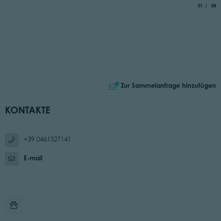
aria.slide_
von
01
08
Zur Sammelanfrage hinzufügen
KONTAKTE
+39 0461527141
E-mail