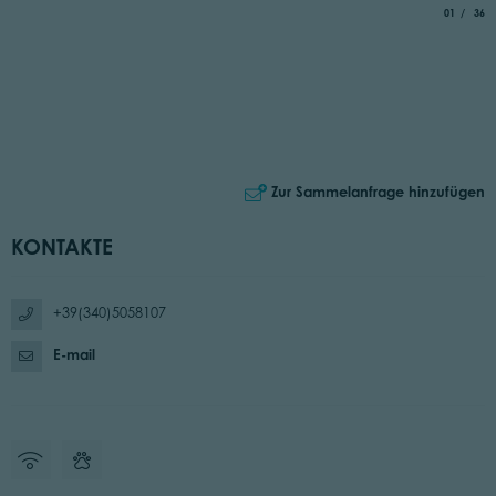
aria.slide_
von
01
36
Zur Sammelanfrage hinzufügen
KONTAKTE
+39(340)5058107
E-mail