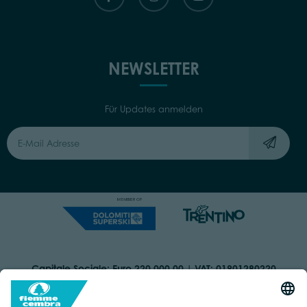
NEWSLETTER
Für Updates anmelden
Capitale Sociale: Euro 220.000,00 | VAT: 01901280220
COOKIES
IMPRINT
PRIVACY
ORGANIZZAZIONE TRASPARENTE