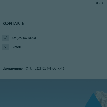
aria.slide_
von
01
01
KONTAKTE
+39(037)6245005
E-mail
Lizenznummer:
CIN: IT022172B4VHOJTXM6