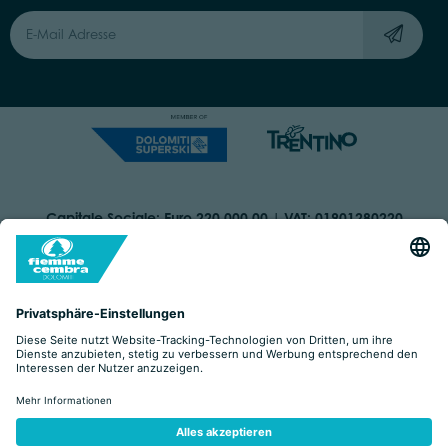
Capitale Sociale: Euro 220.000,00 | VAT: 01901280220
COOKIES
IMPRINT
PRIVACY
ORGANIZZAZIONE TRASPARENTE
BARRIEREFREIHEITSERKLÄRUNG
BY