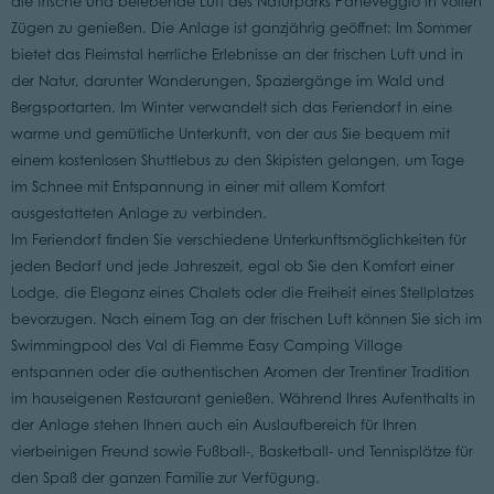
die frische und belebende Luft des Naturparks Paneveggio in vollen
Zügen zu genießen. Die Anlage ist ganzjährig geöffnet: Im Sommer
bietet das Fleimstal herrliche Erlebnisse an der frischen Luft und in
der Natur, darunter Wanderungen, Spaziergänge im Wald und
Bergsportarten. Im Winter verwandelt sich das Feriendorf in eine
warme und gemütliche Unterkunft, von der aus Sie bequem mit
einem kostenlosen Shuttlebus zu den Skipisten gelangen, um Tage
im Schnee mit Entspannung in einer mit allem Komfort
ausgestatteten Anlage zu verbinden.
Im Feriendorf finden Sie verschiedene Unterkunftsmöglichkeiten für
jeden Bedarf und jede Jahreszeit, egal ob Sie den Komfort einer
Lodge, die Eleganz eines Chalets oder die Freiheit eines Stellplatzes
bevorzugen. Nach einem Tag an der frischen Luft können Sie sich im
Swimmingpool des Val di Fiemme Easy Camping Village
entspannen oder die authentischen Aromen der Trentiner Tradition
im hauseigenen Restaurant genießen. Während Ihres Aufenthalts in
der Anlage stehen Ihnen auch ein Auslaufbereich für Ihren
vierbeinigen Freund sowie Fußball-, Basketball- und Tennisplätze für
den Spaß der ganzen Familie zur Verfügung.