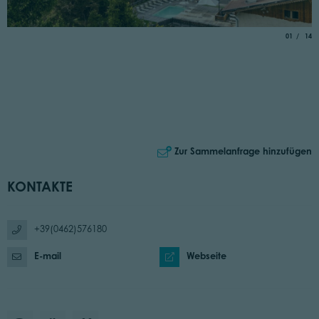
aria.slide_
von
01
14
Zur Sammelanfrage hinzufügen
KONTAKTE
+39(0462)576180
E-mail
Webseite