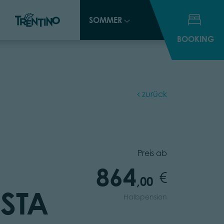
SOMMER
SOMMER
BOOKING
BOOKING
zurück
Preis ab
864
,00
ISTA
Halbpension