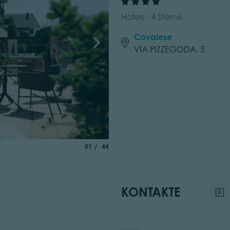
Hotels - 4 Sterne
Cavalese
VIA PIZZEGODA, 5
aria.slide_indicator.prefix
von
01
44
KONTAKTE