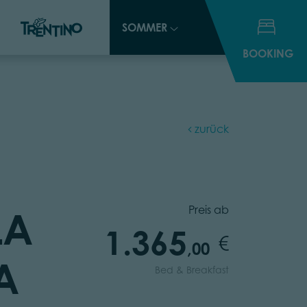
SOMMER
SOMMER
BOOKING
BOOKING
zurück
Preis ab
LA
1.365
,00
A
Bed & Breakfast