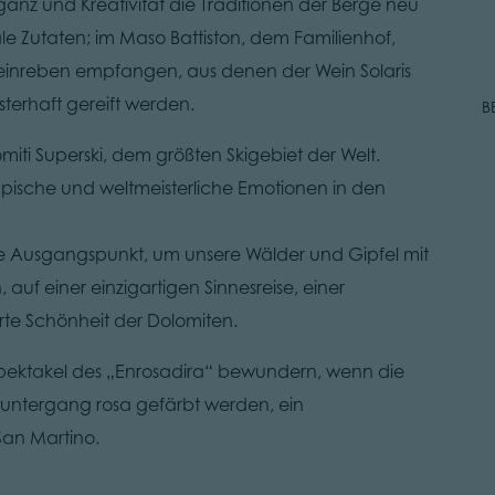
leganz und Kreativität die Traditionen der Berge neu
le Zutaten; im Maso Battiston, dem Familienhof,
einreben empfangen, aus denen der Wein Solaris
terhaft gereift werden.
B
iti Superski, dem größten Skigebiet der Welt.
mpische und weltmeisterliche Emotionen in den
ale Ausgangspunkt, um unsere Wälder und Gipfel mit
f einer einzigartigen Sinnesreise, einer
rte Schönheit der Dolomiten.
 Spektakel des „Enrosadira“ bewundern, wenn die
ntergang rosa gefärbt werden, ein
San Martino.