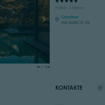
Hotels - 5 Sterne
Cavalese
VIA MARCO, 53
aria.slide_indicator.prefix
von
01
114
KONTAKTE