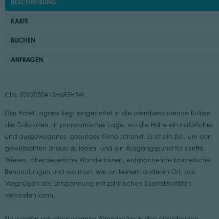
BESCHREIBUNG
KARTE
BUCHEN
ANFRAGEN
CIN: IT022050A15H6R5H2W
Das Hotel Lagorai liegt eingebettet in die atemberaubende Kulisse
der Dolomiten, in panoramischer Lage, wo die Höhe ein natürliches
und ausgewogenes, gesundes Klima schenkt. Es ist ein Ziel, um den
gewünschten Urlaub zu leben, und ein Ausgangspunkt für sanfte
Wiesen, abenteuerliche Wandertouren, entspannende kosmetische
Behandlungen und wo man, wie an keinem anderen Ort, das
Vergnügen der Entspannung mit zahlreichen Sportaktivitäten
verbinden kann.
Sie werden von einer warmen Atmosphäre in den einladenden