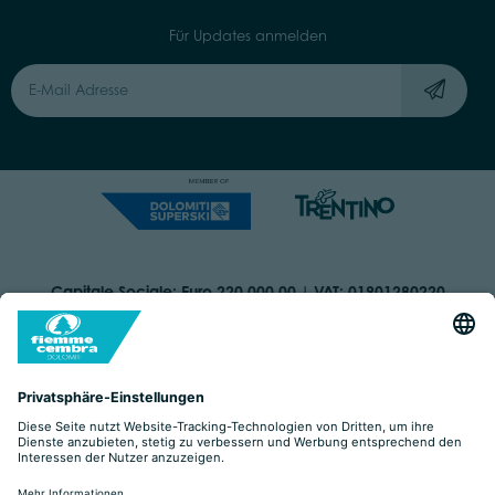
Für Updates anmelden
Capitale Sociale: Euro 220.000,00 | VAT: 01901280220
COOKIES
IMPRINT
PRIVACY
ORGANIZZAZIONE TRASPARENTE
BARRIEREFREIHEITSERKLÄRUNG
BY