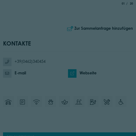
aria.slide_
von
01
20
Zur Sammelanfrage hinzufügen
KONTAKTE
+39(0462)340454
E-mail
Webseite