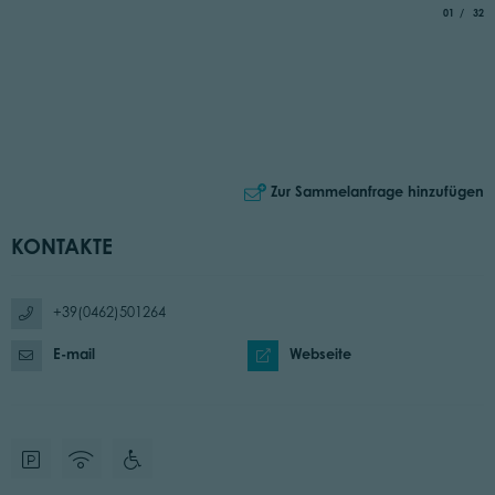
aria.slide_
von
01
32
Zur Sammelanfrage hinzufügen
KONTAKTE
+39(0462)501264
E-mail
Webseite