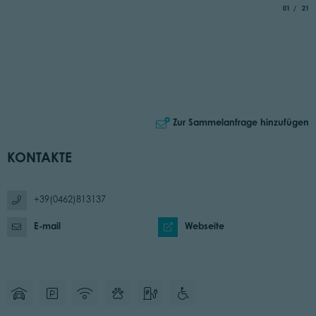
aria.slide_
von
01
21
Zur Sammelanfrage hinzufügen
KONTAKTE
+39(0462)813137
E-mail
Webseite