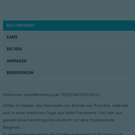
BESCHREIBUNG
KARTE
BUCHEN
ANFRAGEN
BEWERTUNGEN
Nationaler Identifikationscode: IT022134A1D5Y6ZCLZ
Mitten im Herzen des Fleimstales am Rande von Panchià, befindet
sich in einer herrlichen Lage das Hotel Panorama. Von hier aus
geniest eine hervorragende Aussicht auf eine faszinierende
Bergwelt.
In diesem Hause gehört die Gastfreundlichkeit zur Tradition und