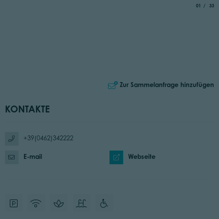
aria.slide_
von
01
33
Zur Sammelanfrage hinzufügen
KONTAKTE
+39(0462)342222
E-mail
Webseite