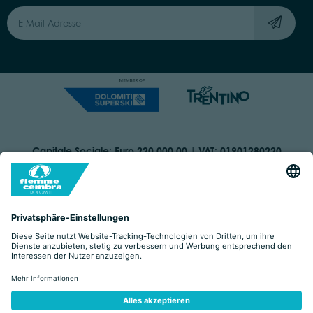
Capitale Sociale: Euro 220.000,00 | VAT: 01901280220
COOKIES
IMPRINT
PRIVACY
ORGANIZZAZIONE TRASPARENTE
BARRIEREFREIHEITSERKLÄRUNG
BY