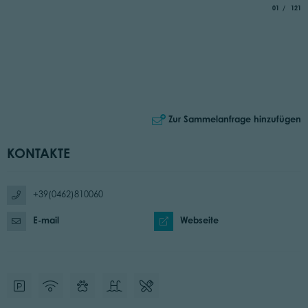
aria.slide_i
von
01
121
Zur Sammelanfrage hinzufügen
KONTAKTE
+39(0462)810060
E-mail
Webseite