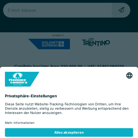
Capitale Sociale: Euro 220.000,00 | VAT: 01901280220
COOKIES
IMPRINT
PRIVACY
ORGANIZZAZIONE TRASPARENTE
BARRIEREFREIHEITSERKLÄRUNG
BY