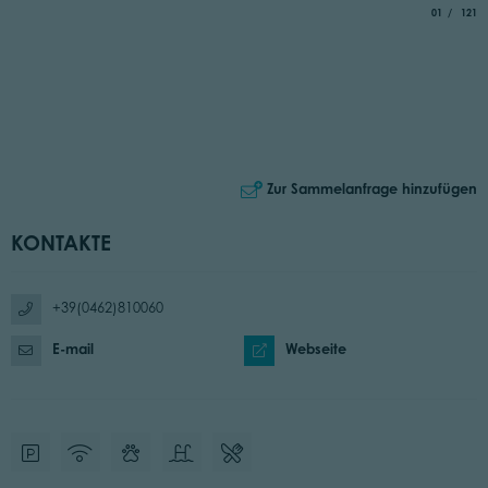
aria.slide_i
von
01
121
Zur Sammelanfrage hinzufügen
KONTAKTE
+39(0462)810060
E-mail
Webseite