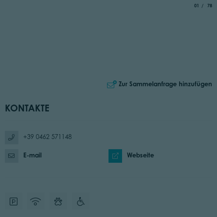
aria.slide_
von
01
78
Zur Sammelanfrage hinzufügen
KONTAKTE
+39 0462 571148
E-mail
Webseite