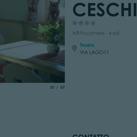
CESCHI
Affittacamere - 4 soli
Tesero
VIA LAGO11
aria.slide_indicator.prefix
di
01
07