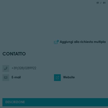
aria.slide_
di
01
01
Aggiungi alla richiesta multipla
CONTATTO
+39(328)0289922
E-mail
Website
DESCRIZIONE