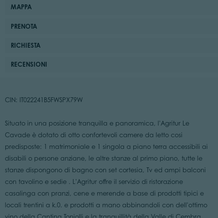
MAPPA
PRENOTA
RICHIESTA
RECENSIONI
CIN: IT022241B5FWSPX79W
Situato in una posizione tranquilla e panoramica, l'Agritur Le
Cavade è dotato di otto confortevoli camere da letto cosi
predisposte: 1 matrimoniale e 1 singola a piano terra accessibili ai
disabili o persone anziane, le altre stanze al primo piano, tutte le
stanze dispongono di bagno con set cortesia, Tv ed ampi balconi
con tavolino e sedie . L'Agritur offre il servizio di ristorazione
casalinga con pranzi, cene e merende a base di prodotti tipici e
locali trentini a k.0. e prodotti a mano abbinandoli con dell'ottimo
vino della Cantina Toniolli e la tranquillità della Valle di Cembra