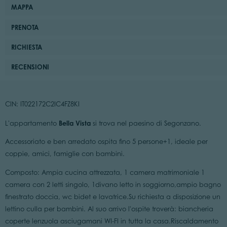
MAPPA
PRENOTA
RICHIESTA
RECENSIONI
CIN: IT022172C2IC4FZ8KI
Bella Vista
L'appartamento
si trova nel paesino di Segonzano.
Accessoriato e ben arredato ospita fino 5 persone+1, ideale per
coppie, amici, famiglie con bambini.
Composto: Ampia cucina attrezzata, 1 camera matrimoniale 1
camera con 2 letti singolo, 1divano letto in soggiorno,ampio bagno
finestrato doccia, wc bidet e lavatrice.Su richiesta a disposizione un
lettino culla per bambini. Al suo arrivo l'ospite troverà: biancheria
coperte lenzuola asciugamani WI-FI in tutta la casa.Riscaldamento