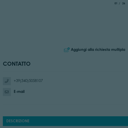
aria.slide_
di
01
26
Aggiungi alla richiesta multipla
CONTATTO
+39(340)5058107
E-mail
DESCRIZIONE