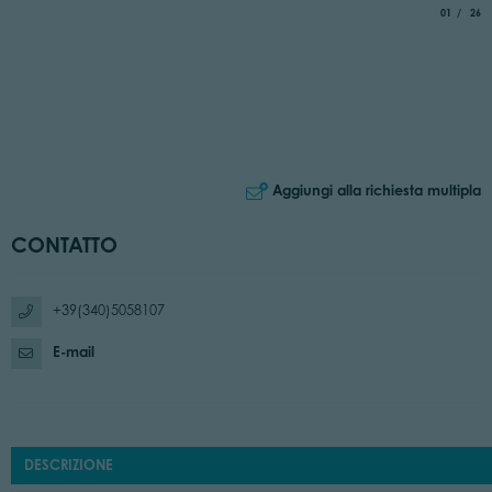
aria.slide_
di
01
26
Aggiungi alla richiesta multipla
CONTATTO
+39(340)5058107
E-mail
DESCRIZIONE