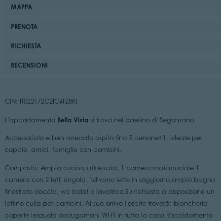
MAPPA
PRENOTA
RICHIESTA
RECENSIONI
CIN: IT022172C2IC4FZ8KI
Bella Vista
L'appartamento
si trova nel paesino di Segonzano.
Accessoriato e ben arredato ospita fino 5 persone+1, ideale per
coppie, amici, famiglie con bambini.
Composto: Ampia cucina attrezzata, 1 camera matrimoniale 1
camera con 2 letti singolo, 1divano letto in soggiorno,ampio bagno
finestrato doccia, wc bidet e lavatrice.Su richiesta a disposizione un
lettino culla per bambini. Al suo arrivo l'ospite troverà: biancheria
coperte lenzuola asciugamani WI-FI in tutta la casa.Riscaldamento