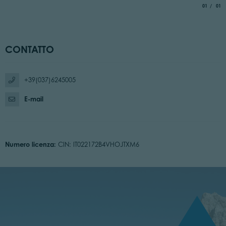
aria.slide_
di
01
01
CONTATTO
+39(037)6245005
E-mail
Numero licenza:
CIN: IT022172B4VHOJTXM6