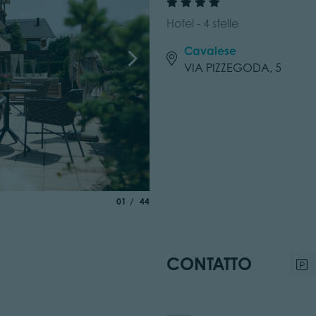
Hotel - 4 stelle
Cavalese
VIA PIZZEGODA, 5
aria.slide_indicator.prefix
di
01
44
CONTATTO