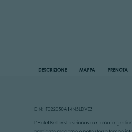
DESCRIZIONE
MAPPA
PRENOTA
CIN: IT022050A14N5LDVEZ
L’Hotel Bellavista si rinnova e torna in gesti
ambiente moderno e nello stesso tempo inform