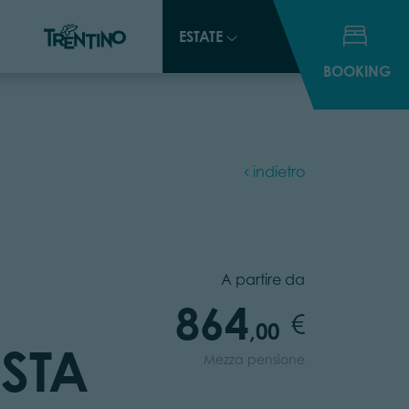
ESTATE
ESTATE
BOOKING
BOOKING
indietro
A partire da
864
,00
ISTA
Mezza pensione