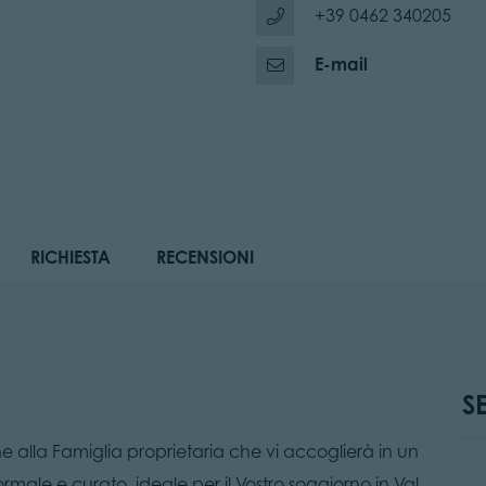
+39 0462 340205
E-mail
RICHIESTA
RECENSIONI
S
one alla Famiglia proprietaria che vi accoglierà in un
ale e curato, ideale per il Vostro soggiorno in Val