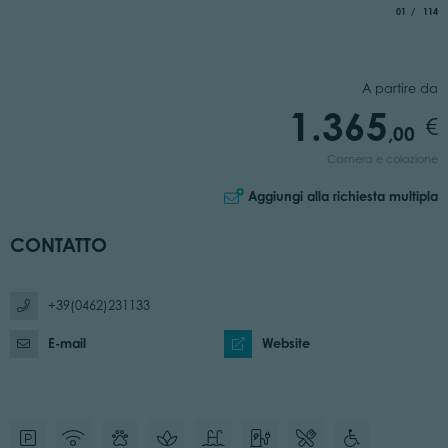
aria.slide_i
di
01
114
A partire da
1.365
,00
Camera e colazione
Aggiungi alla richiesta multipla
CONTATTO
+39(0462)231133
E-mail
Website