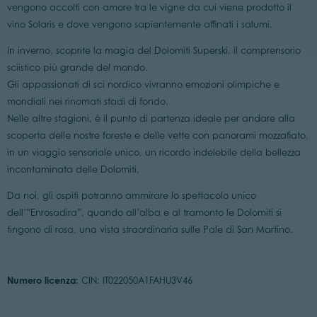
vengono accolti con amore tra le vigne da cui viene prodotto il
vino Solaris e dove vengono sapientemente affinati i salumi.
In inverno, scoprite la magia del Dolomiti Superski, il comprensorio
sciistico più grande del mondo.
Gli appassionati di sci nordico vivranno emozioni olimpiche e
mondiali nei rinomati stadi di fondo.
Nelle altre stagioni, è il punto di partenza ideale per andare alla
scoperta delle nostre foreste e delle vette con panorami mozzafiato,
in un viaggio sensoriale unico, un ricordo indelebile della bellezza
incontaminata delle Dolomiti.
Da noi, gli ospiti potranno ammirare lo spettacolo unico
dell’”Enrosadira”, quando all’alba e al tramonto le Dolomiti si
tingono di rosa, una vista straordinaria sulle Pale di San Martino.
Numero licenza:
CIN: IT022050A1FAHU3V46