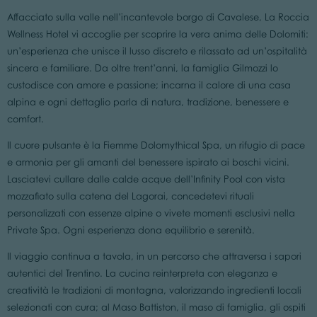
Affacciato sulla valle nell’incantevole borgo di Cavalese, La Roccia
Wellness Hotel vi accoglie per scoprire la vera anima delle Dolomiti:
un’esperienza che unisce il lusso discreto e rilassato ad un’ospitalità
sincera e familiare. Da oltre trent’anni, la famiglia Gilmozzi lo
custodisce con amore e passione; incarna il calore di una casa
alpina e ogni dettaglio parla di natura, tradizione, benessere e
comfort.
Il cuore pulsante è la Fiemme Dolomythical Spa, un rifugio di pace
e armonia per gli amanti del benessere ispirato ai boschi vicini.
Lasciatevi cullare dalle calde acque dell’Infinity Pool con vista
mozzafiato sulla catena del Lagorai, concedetevi rituali
personalizzati con essenze alpine o vivete momenti esclusivi nella
Private Spa. Ogni esperienza dona equilibrio e serenità.
Il viaggio continua a tavola, in un percorso che attraversa i sapori
autentici del Trentino. La cucina reinterpreta con eleganza e
creatività le tradizioni di montagna, valorizzando ingredienti locali
selezionati con cura; al Maso Battiston, il maso di famiglia, gli ospiti