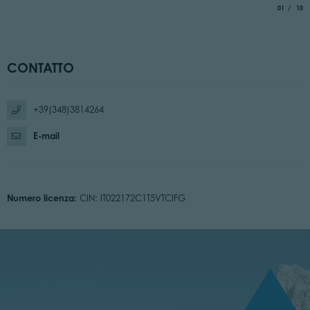
aria.slide_
di
01
10
CONTATTO
+39(348)3814264
E-mail
Numero licenza:
CIN: IT022172C1T5VTCIFG