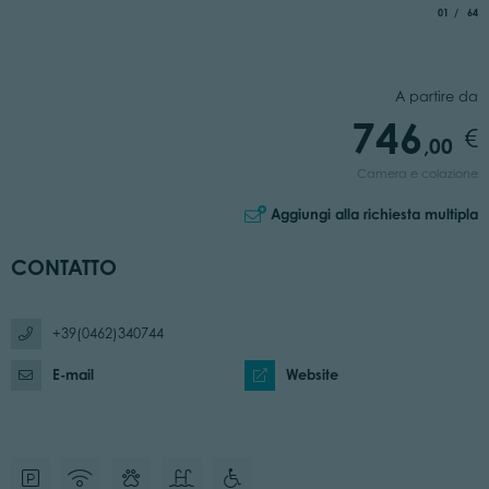
aria.slide_
di
01
64
A partire da
746
,00
Camera e colazione
Aggiungi alla richiesta multipla
CONTATTO
+39(0462)340744
E-mail
Website