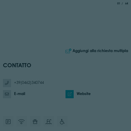
aria.slide_
di
01
64
Aggiungi alla richiesta multipla
CONTATTO
+39(0462)340744
E-mail
Website