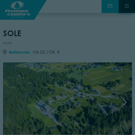
indietro
SOLE
Hotel
Bellamonte
VIA DE L'OR, 8