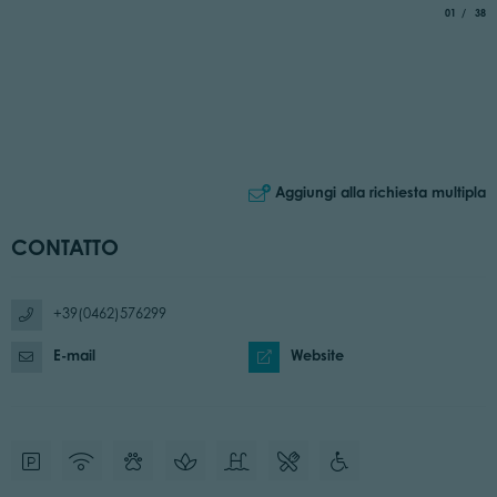
aria.slide_
di
01
38
Aggiungi alla richiesta multipla
CONTATTO
+39(0462)576299
E-mail
Website