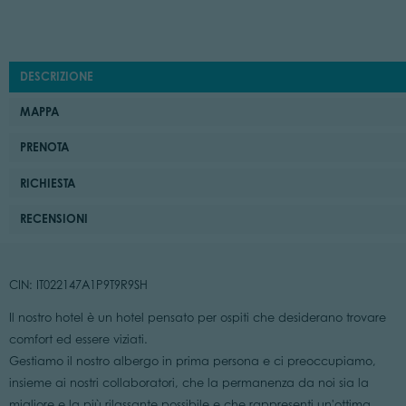
DESCRIZIONE
MAPPA
PRENOTA
RICHIESTA
RECENSIONI
CIN: IT022147A1P9T9R9SH
Il nostro hotel è un hotel pensato per ospiti che desiderano trovare
comfort ed essere viziati.
Gestiamo il nostro albergo in prima persona e ci preoccupiamo,
insieme ai nostri collaboratori, che la permanenza da noi sia la
migliore e la più rilassante possibile e che rappresenti un'ottima