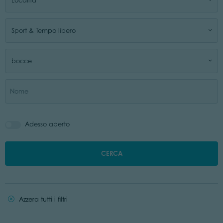
Località
Sport & Tempo libero
bocce
Adesso aperto
CERCA
Azzera tutti i filtri