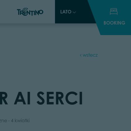
LATO
LATO
BOOKING
BOOKING
wstecz
R AI SERCI
e - 4 kwiatki