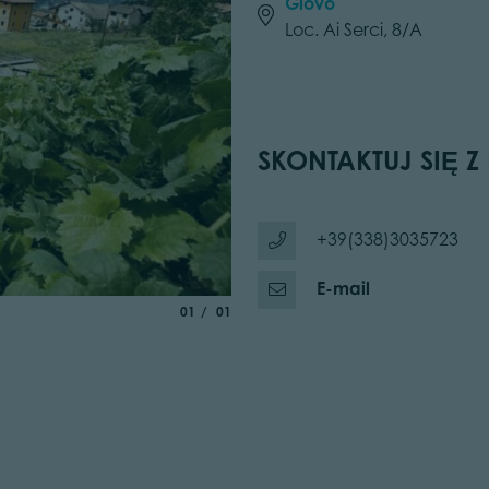
Giovo
Loc. Ai Serci, 8/A
SKONTAKTUJ SIĘ Z
+39(338)3035723
E-mail
aria.slide_indicator.prefix
of
01
01