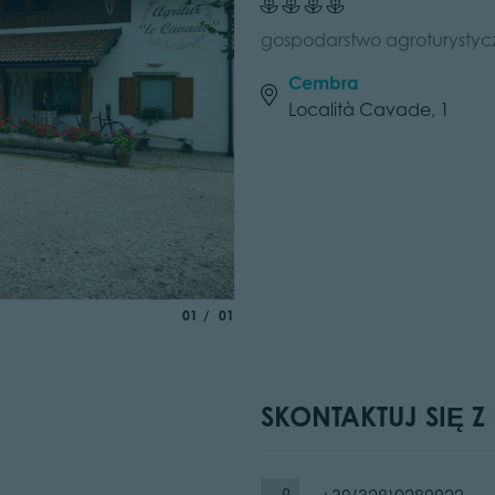
gospodarstwo agroturystyczn
Cembra
Località Cavade, 1
aria.slide_indicator.prefix
of
01
01
SKONTAKTUJ SIĘ Z