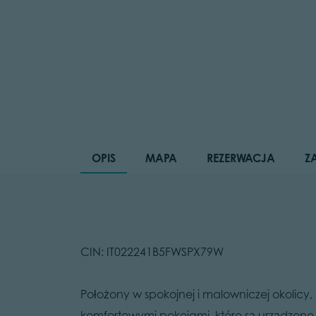
OPIS
MAPA
REZERWACJA
Z
CIN: IT022241B5FWSPX79W
Położony w spokojnej i malowniczej okolic
komfortowymi pokojami, które są urządzone