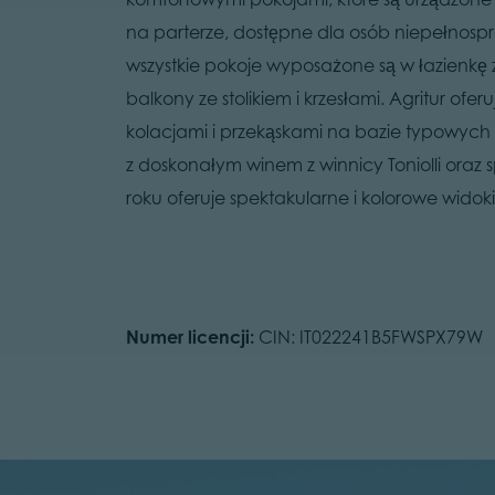
na parterze, dostępne dla osób niepełnospr
wszystkie pokoje wyposażone są w łazienkę 
balkony ze stolikiem i krzesłami. Agritur o
kolacjami i przekąskami na bazie typowych 
z doskonałym winem z winnicy Toniolli oraz
roku oferuje spektakularne i kolorowe widoki
Numer licencji:
CIN: IT022241B5FWSPX79W