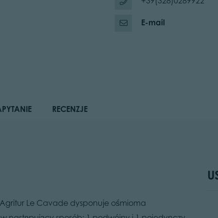
+39(328)0289922
E-mail
APYTANIE
RECENZJE
U
y, Agritur Le Cavade dysponuje ośmioma
 w następujący sposób: 1 podwójny i 1 pojedynczy