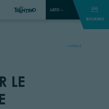
LATO
LATO
BOOKING
BOOKING
wstecz
R LE
E