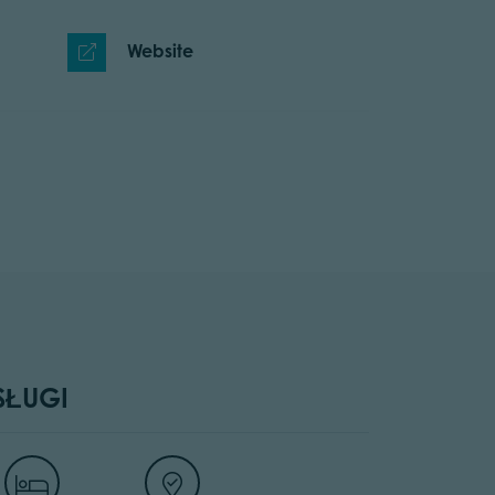
Website
SŁUGI