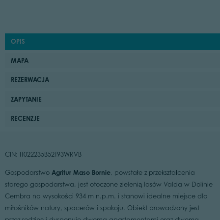
OPIS
MAPA
REZERWACJA
ZAPYTANIE
RECENZJE
CIN: IT022235B52T93WRVB
Agritur Maso Bornie
Gospodarstwo
, powstałe z przekształcenia
starego gospodarstwa, jest otoczone zielenią lasów Valda w Dolinie
Cembra na wysokości 934 m n.p.m. i stanowi idealne miejsce dla
miłośników natury, spacerów i spokoju. Obiekt prowadzony jest
przez rodzinę i dysponuje dwoma apartamentami oraz dwoma