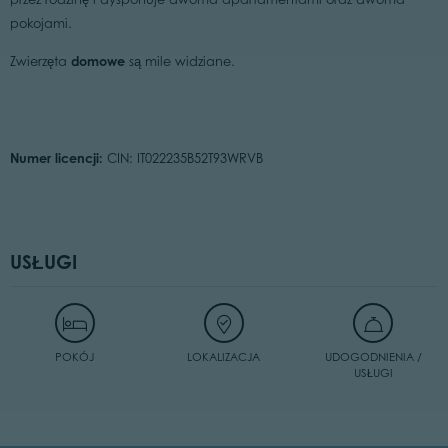
pokojami.
domowe
Zwierzęta
są mile widziane.
Numer licencji:
CIN: IT022235B52T93WRVB
USŁUGI
POKÓJ
LOKALIZACJA
UDOGODNIENIA /
USŁUGI