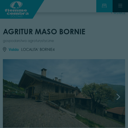
wstecz
AGRITUR MASO BORNIE
gospodarstwo agroturystyczne
Valda
LOCALITA' BORNIE4