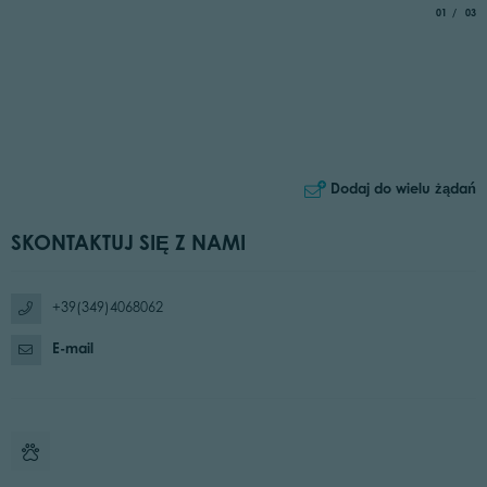
aria.slide_
of
01
03
Dodaj do wielu żądań
SKONTAKTUJ SIĘ Z NAMI
+39(349)4068062
E-mail