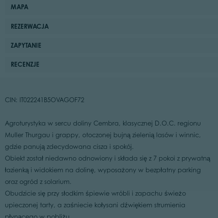
MAPA
REZERWACJA
ZAPYTANIE
RECENZJE
CIN: IT022241B5OVAGOF72
Agroturystyka w sercu doliny Cembra, klasycznej D.O.C. regionu
Muller Thurgau i grappy, otoczonej bujną zielenią lasów i winnic,
gdzie panują zdecydowana cisza i spokój.
Obiekt został niedawno odnowiony i składa się z 7 pokoi z prywatną
łazienką i widokiem na dolinę, wyposażony w bezpłatny parking
oraz ogród z solarium.
Obudzicie się przy słodkim śpiewie wróbli i zapachu świeżo
upieczonej tarty, a zaśniecie kołysani dźwiękiem strumienia
płynącego w pobliżu.