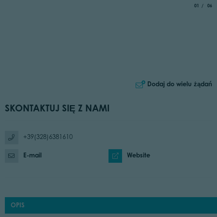
aria.slide_
of
01
06
Dodaj do wielu żądań
SKONTAKTUJ SIĘ Z NAMI
+39(328)6381610
E-mail
Website
OPIS